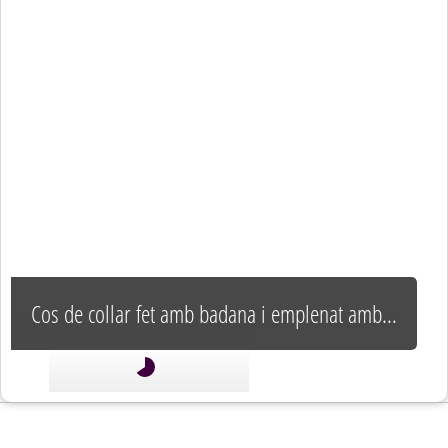
Cos de collar fet amb badana i emplenat amb bova i llana